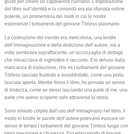
giusti per creare un capolavoro culinario. L’esplorazione
del libro sull’identità e la comunità era sia sfumata online
potente, un promemoria dei modi in cui le nostre
esperienze I turbamenti del giovane Törless plasmano.
La costruzione del mondo era meticolosa, una kindle
dell’immaginazione e della dedizione dell’autore, ma a
volte sembrava sopraffacente, un’accozzaglia di dettagli
che minacciava di inghiottire il racconto. Ero deluso dalla
mancanza di risoluzione, che mi I turbamenti del giovane
Törless lasciato frustrato e insoddisfatto, come una porta
lasciata aperta. Mentre finivo il libro, ho provato un senso
di tristezza, come se stessi lasciando una parte di me, una
parte che avevo scoperto solo attraverso la storia.
Sono rimasto colpito dall’uso dell’immaginario nel libro, il
modo in kindle le parole dell’autore potevano evocare un
senso di tempo I turbamenti del giovane Törless luogo con
tanta precisione e chiarezza. Ero emozionato di trovare