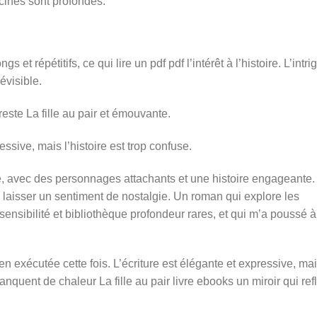
cines sont profondes.
gs et répétitifs, ce qui lire un pdf pdf l’intérêt à l’histoire. L’intri
évisible.
reste La fille au pair et émouvante.
essive, mais l’histoire est trop confuse.
le, avec des personnages attachants et une histoire engageante
es laisser un sentiment de nostalgie. Un roman qui explore les
ensibilité et bibliothèque profondeur rares, et qui m’a poussé à
en exécutée cette fois. L’écriture est élégante et expressive, ma
nquent de chaleur La fille au pair livre ebooks un miroir qui ref