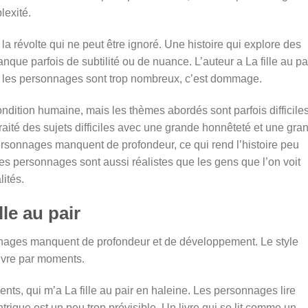
lexité.
à la révolte qui ne peut être ignoré. Une histoire qui explore des
que parfois de subtilité ou de nuance. L’auteur a La fille au pa
s les personnages sont trop nombreux, c’est dommage.
condition humaine, mais les thèmes abordés sont parfois difficile
 traité des sujets difficiles avec une grande honnêteté et une gra
s personnages manquent de profondeur, ce qui rend l’histoire peu
 Les personnages sont aussi réalistes que les gens que l’on voit
lités.
le au pair
sonnages manquent de profondeur et de développement. Le style
uivre par moments.
ents, qui m’a La fille au pair en haleine. Les personnages lire
rigue est un peu trop prévisible. Un livre qui se lit comme un