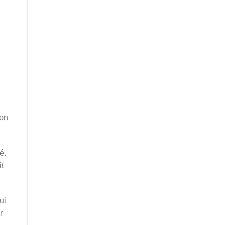
ion
é.
t
ui
r