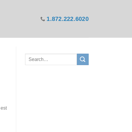
1.872.222.6020
 est